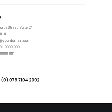
s
rth Street, Suite 21
0010
il@yourdomain.com
101 0000 000
 0000 001
 (0) 078 7104 2092