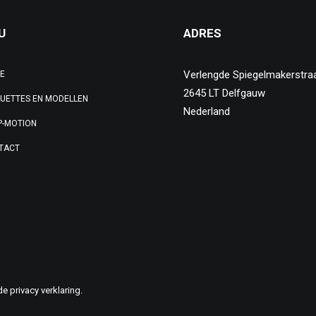
U
ADRES
Verlengde Spiegelmakerstra
E
2645 LT Delfgauw
UETTES EN MODELLEN
Nederland
P-MOTION
TACT
 de
privacy verklaring
.